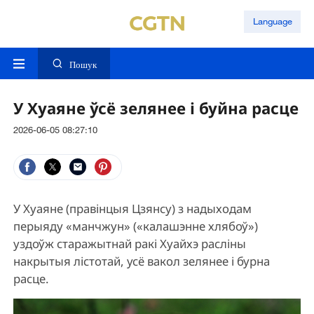
Language
Пошук
У Хуаяне ўсё зелянее і буйна расце
2026-06-05 08:27:10
У Хуаяне (правінцыя Цзянсу) з надыходам
перыяду «манчжун» («калашэнне хлябоў»)
уздоўж старажытнай ракі Хуайхэ расліны
накрытыя лістотай, усё вакол зелянее і бурна
расце.