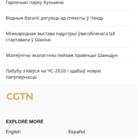
Гарлачыкі парку Куньміна
Водныя баталіі ратуюць ад спякоты ў Чэнду
Міжнародная выстава індустрыі ўвасобленага ШІ
стартавала ў Шанхаі
Маляўнічы экалагічны пейзаж правінцыі Шаньдун
Лабубу з'явіўся на ЧС-2026 і здабыў новую
папулярнасць
EXPLORE MORE
English
Español