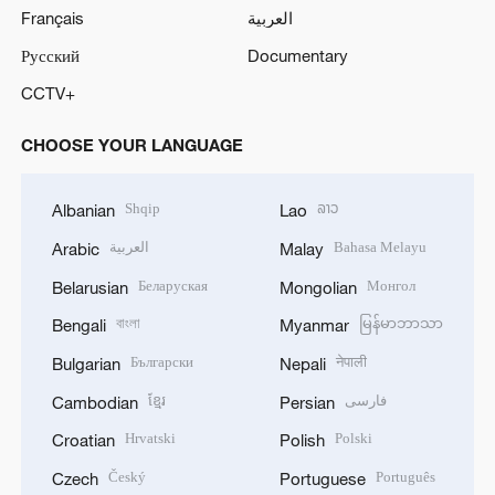
Français
العربية
Русский
Documentary
CCTV+
CHOOSE YOUR LANGUAGE
Shqip
ລາວ
Albanian
Lao
العربية
Bahasa Melayu
Arabic
Malay
Беларуская
Монгол
Belarusian
Mongolian
বাংলা
မြန်မာဘာသာ
Bengali
Myanmar
Български
नेपाली
Bulgarian
Nepali
ខ្មែរ
فارسی
Cambodian
Persian
Hrvatski
Polski
Croatian
Polish
Český
Português
Czech
Portuguese