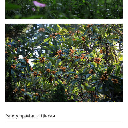
Рапс у правінцыі Цінхай