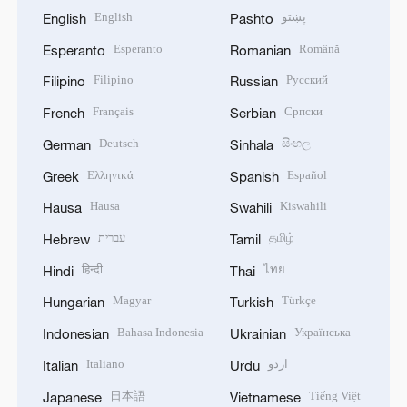
English
پښتو
English
Pashto
Esperanto
Română
Esperanto
Romanian
Filipino
Русский
Filipino
Russian
Français
Српски
French
Serbian
Deutsch
සිංහල
German
Sinhala
Ελληνικά
Español
Greek
Spanish
Hausa
Kiswahili
Hausa
Swahili
עברית
தமிழ்
Hebrew
Tamil
हिन्दी
ไทย
Hindi
Thai
Magyar
Türkçe
Hungarian
Turkish
Bahasa Indonesia
Українська
Indonesian
Ukrainian
Italiano
اردو
Italian
Urdu
日本語
Tiếng Việt
Japanese
Vietnamese