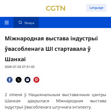
Language
Пошук
Міжнародная выстава індустрыі
ўвасобленага ШІ стартавала ў
Шанхаі
2026-07-03 07:51:03
2 ліпеня ў Нацыянальным выставачным цэнтры
Шанхая адкрылася Міжнародная выстава
індустрыі ўвасобленага штучнага інтэлекту.