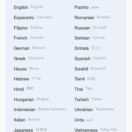
English
پښتو
English
Pashto
Esperanto
Română
Esperanto
Romanian
Filipino
Русский
Filipino
Russian
Français
Српски
French
Serbian
Deutsch
සිංහල
German
Sinhala
Ελληνικά
Español
Greek
Spanish
Hausa
Kiswahili
Hausa
Swahili
עברית
தமிழ்
Hebrew
Tamil
हिन्दी
ไทย
Hindi
Thai
Magyar
Türkçe
Hungarian
Turkish
Bahasa Indonesia
Українська
Indonesian
Ukrainian
Italiano
اردو
Italian
Urdu
日本語
Tiếng Việt
Japanese
Vietnamese