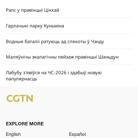
Рапс у правінцыі Цінхай
Гарлачыкі парку Куньміна
Водныя баталіі ратуюць ад спякоты ў Чэнду
Маляўнічы экалагічны пейзаж правінцыі Шаньдун
Лабубу з'явіўся на ЧС-2026 і здабыў новую
папулярнасць
EXPLORE MORE
English
Español