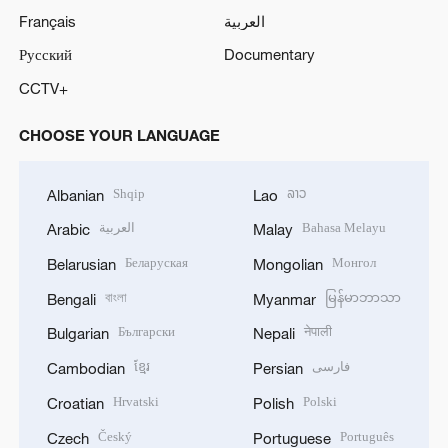
Français
العربية
Русский
Documentary
CCTV+
CHOOSE YOUR LANGUAGE
Shqip
ລາວ
Albanian
Lao
العربية
Bahasa Melayu
Arabic
Malay
Беларуская
Монгол
Belarusian
Mongolian
বাংলা
မြန်မာဘာသာ
Bengali
Myanmar
Български
नेपाली
Bulgarian
Nepali
ខ្មែរ
فارسی
Cambodian
Persian
Hrvatski
Polski
Croatian
Polish
Český
Português
Czech
Portuguese