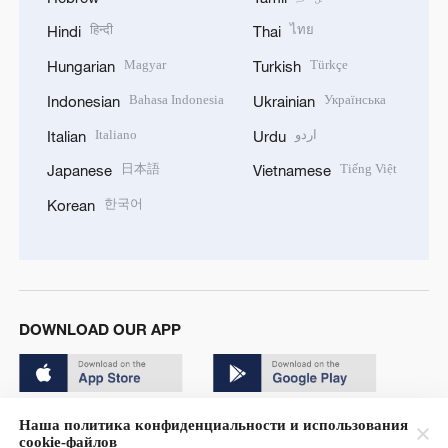
हिन्दी
ไทย
Hindi
Thai
Magyar
Türkçe
Hungarian
Turkish
Bahasa Indonesia
Українська
Indonesian
Ukrainian
Italiano
اردو
Italian
Urdu
日本語
Tiếng Việt
Japanese
Vietnamese
한국어
Korean
DOWNLOAD OUR APP
Наша политика конфиденциальности и использования
cookie-файлов