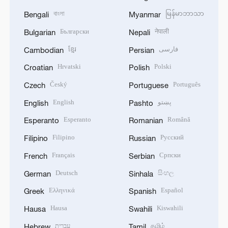
বাংলা
မြန်မာဘာသာ
Bengali
Myanmar
Български
नेपाली
Bulgarian
Nepali
ខ្មែរ
فارسی
Cambodian
Persian
Hrvatski
Polski
Croatian
Polish
Český
Português
Czech
Portuguese
English
پښتو
English
Pashto
Esperanto
Română
Esperanto
Romanian
Filipino
Русский
Filipino
Russian
Français
Српски
French
Serbian
Deutsch
සිංහල
German
Sinhala
Ελληνικά
Español
Greek
Spanish
Hausa
Kiswahili
Hausa
Swahili
עברית
தமிழ்
Hebrew
Tamil