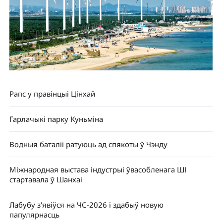
Рапс у правінцыі Цінхай
Гарлачыкі парку Куньміна
Водныя баталіі ратуюць ад спякоты ў Чэнду
Міжнародная выстава індустрыі ўвасобленага ШІ
стартавала ў Шанхаі
Лабубу з'явіўся на ЧС-2026 і здабыў новую
папулярнасць