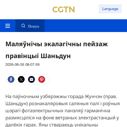
Language
Пошук
Маляўнічы экалагічны пейзаж
правінцыі Шаньдун
2026-06-26 08:07:59
На паўночным узбярэжжы горада Жунчэн (прав.
Шаньдун) рознакаляровыя саляныя палі і роўныя
шэрагі фотаэлектрычных панэляў гарманічна
размясціліся на фоне ветраных электрастанцый у
далёкіх гарах. Яны ствараюць унікальны