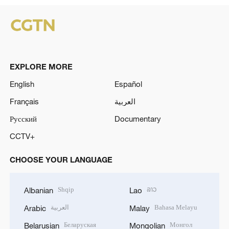
EXPLORE MORE
English
Español
Français
العربية
Русский
Documentary
CCTV+
CHOOSE YOUR LANGUAGE
Shqip
ລາວ
Albanian
Lao
العربية
Bahasa Melayu
Arabic
Malay
Беларуская
Монгол
Belarusian
Mongolian