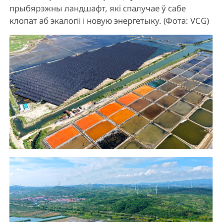
прыбярэжны ландшафт, які спалучае ў сабе
клопат аб экалогіі і новую энергетыку. (Фота: VCG)