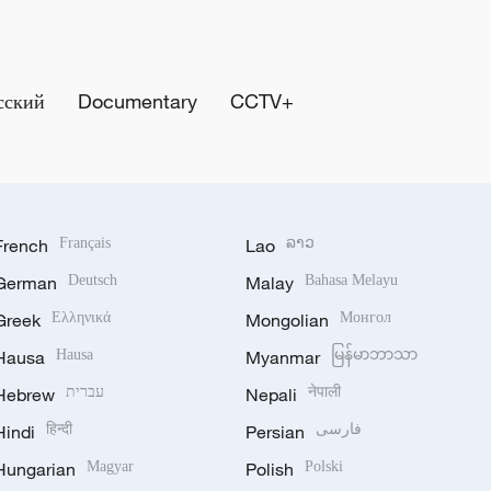
сский
Documentary
CCTV+
French
Français
Lao
ລາວ
German
Deutsch
Malay
Bahasa Melayu
Greek
Ελληνικά
Mongolian
Монгол
Hausa
Hausa
Myanmar
မြန်မာဘာသာ
Hebrew
עברית
Nepali
नेपाली
Hindi
हिन्दी
Persian
فارسی
Hungarian
Magyar
Polish
Polski