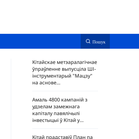
Пошук
Кітайскае метэаралагічнае
ўпраўленне выпусціла ШІ-
інструментарый "Мацзу"
на аснове
метэаспадарожнікаў
"Фэн'юнь"
Амаль 4800 кампаній з
удзелам замежнага
капіталу павялічылі
інвестыцыі ў Кітай у
першым паўгоддзі 2026
года
Кітай прадставіў План па