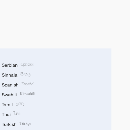
Serbian
Српски
Sinhala
සිංහල
Spanish
Español
Swahili
Kiswahili
Tamil
தமிழ்
Thai
ไทย
Turkish
Türkçe