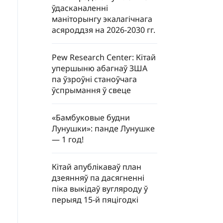
ўдасканаленні
маніторынгу экалагічнага
асяроддзя на 2026-2030 гг.
Pew Research Center: Кітай
упершыню абагнаў ЗША
па ўзроўні станоўчага
ўспрымання ў свеце
«Бамбуковые будни
Лунушки»: панде Лунушке
— 1 год!
Кітай апублікаваў план
дзеянняў па дасягненні
піка выкідаў вугляроду ў
перыяд 15-й пяцігодкі