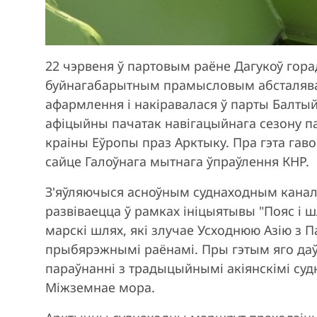
22 чэрвеня ў партовым раёне Дагукоў гор
буйнагабарытным прамысловым абсталява
афармлення і накіравалася ў парты Балты
афіцыйны пачатак навігацыйнага сезону па
краіны Еўропы праз Арктыку. Пра гэта гав
сайце Галоўнага мытнага ўпраўлення КНР.
З'яўляючыся асноўным суднаходным канала
развіваецца ў рамках ініцыятывы "Пояс і 
марскі шлях, які злучае Усходнюю Азію з 
прыбярэжнымі раёнамі. Пры гэтым яго да
параўнанні з традыцыйнымі акіянскімі судн
Міжземнае мора.