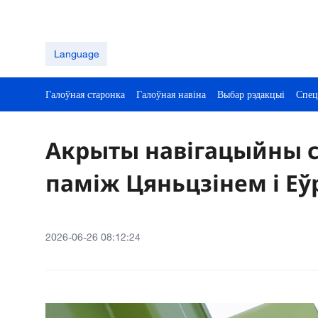
Language
Галоўная старонка
Галоўная навіна
Выбар рэдакцыі
Спец
Акрыты навігацыйны 
паміж Цяньцзінем і Еў
2026-06-26 08:12:24