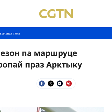
ыяльная тэма
сезон па маршруце
ропай праз Арктыку