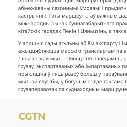
Арктычны суднаходны маршрут праходзіць
абмежаваны сезоннымі ўмовамі і прыдатны 
кастрычнік. Гэты маршрут стаў важным да
міжнародны рынак буйнагабарытнага прам
кітайскіх гарадах Пекін і Цяньцзінь, а такс
У апошнія гады агульны аб'ём экспарту і ім
ажыццяўляюцца марскім транспартам па а
Ліньганскай мытні Цяньцзіня паведамілі, 
грузаў, экспартаваных або імпартаваных
прыкладна ў пяць разоў больш у параўнанн
мытнай службы, у бягучым годзе таксама 
грузаперавозак па суднаходным маршруце 