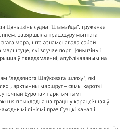
ада Цяньцзінь судна "Шымэйда", гружанае
ннем, завяршыла працэдуру мытнага
йскага мора, што азнаменавала сабой
 маршруце, які злучае порт Цяньцзінь і
орыцца ў паведамленні, апублікаваным на
м "ледзянога Шаўковага шляху", які
шлях", арктычны маршрут – самы кароткі
Паўночнай Еўропай і арктычнымі
ўжыня прыкладна на траціну карацейшая ў
аходнымі лініямі праз Суэцкі канал і