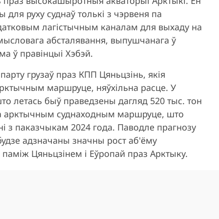
 праз высокашыротныя акваторыі Арктыкі. Ён
для руху суднаў толькі з чэрвеня па
датковым лагістычным каналам для выхаду на
ысловага абсталявання, выпушчанага ў
ама ў правінцыі Хэбэй.
парту грузаў праз КПП Цяньцзінь, якія
рктычным маршруце, няўхільна расце. У
што летась быў праведзены дагляд 520 тыс. тон
 па арктычным суднаходным маршруце, што
і з паказчыкам 2024 года. Паводле прагнозу
будзе адзначаны значны рост аб'ёму
паміж Цяньцзінем і Еўропай праз Арктыку.