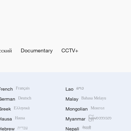
сский
Documentary
CCTV+
French
Français
Lao
ລາວ
German
Deutsch
Malay
Bahasa Melayu
Greek
Ελληνικά
Mongolian
Монгол
Hausa
Hausa
Myanmar
မြန်မာဘာသာ
Hebrew
עברית
Nepali
नेपाली