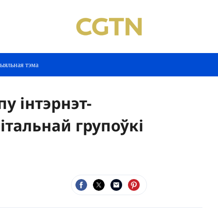
ыяльная тэма
пу інтэрнэт-
італьнай групоўкі