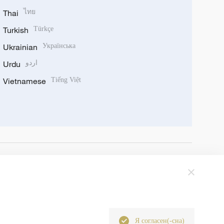
Thai
ไทย
Turkish
Türkçe
Ukrainian
Українська
Urdu
اردو
Vietnamese
Tiếng Việt
Я согласен(-сна)
6