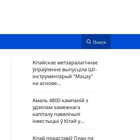
Пошук
Кітайскае метэаралагічнае
ўпраўленне выпусціла ШІ-
інструментарый "Мацзу"
на аснове
метэаспадарожнікаў
"Фэн'юнь"
Амаль 4800 кампаній з
удзелам замежнага
капіталу павялічылі
інвестыцыі ў Кітай у
першым паўгоддзі 2026
года
Кітай прадставіў План па