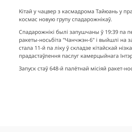
Кітай у чацвер з касмадрома Тайюань у пра
космас новую групу спадарожнікаў.
Спадарожнікі былі запушчаны ў 19:39 па п
ракеты-носьбіта "Чанчжэн-6" і выйшлі на з
стала 11-й па ліку ў складзе кітайскай ніз
прадастаўлення паслуг камерцыйнага Інтэр
Запуск стаў 648-й палётнай місіяй ракет-но