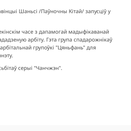
вінцыі Шаньсі /Паўночны Кітай/ запусціў у
екінскім часе з дапамогай мадыфікаванай
ададзеную арбіту. Гэта група спадарожнікаў
каарбітальнай групоўкі "Цяньфань" для
нэту.
сьбітаў серыі "Чанчжэн".