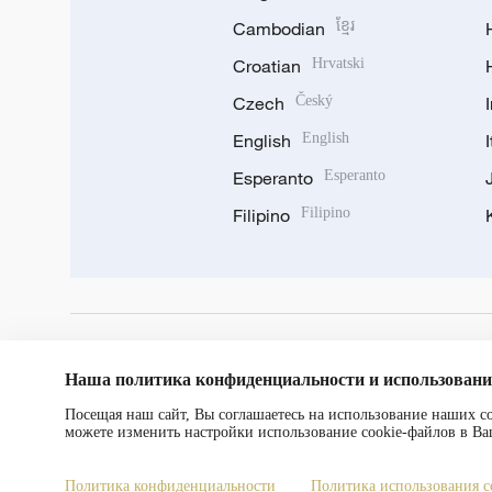
Cambodian
ខ្មែរ
Croatian
Hrvatski
Czech
Český
English
English
Esperanto
Esperanto
Filipino
Filipino
DOWNLOAD OUR APP
Наша политика конфиденциальности и использовани
Посещая наш сайт, Вы соглашаетесь на использование наших 
можете изменить настройки использование cookie-файлов в Ва
Политика конфиденциальности
Политика использования c
Copyright © 2024 CGTN.
京ICP备20000184号
京公网安