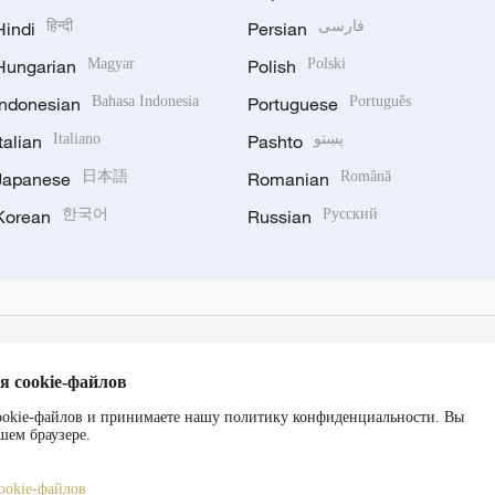
Hindi
हिन्दी
Persian
فارسی
Hungarian
Magyar
Polish
Polski
Indonesian
Bahasa Indonesia
Portuguese
Português
Italian
Italiano
Pashto
پښتو
Japanese
日本語
Romanian
Română
Korean
한국어
Russian
Русский
я cookie-файлов
cookie-файлов и принимаете нашу политику конфиденциальности. Вы
шем браузере.
ookie-файлов
备 11010502050052号
Disinformation report hotline: 010-8506146