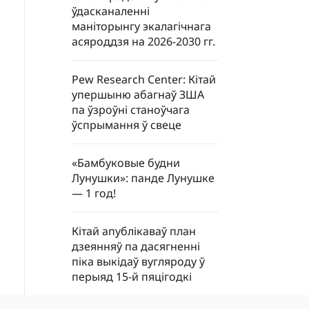
ўдасканаленні
маніторынгу экалагічнага
асяроддзя на 2026-2030 гг.
Pew Research Center: Кітай
упершыню абагнаў ЗША
па ўзроўні станоўчага
ўспрымання ў свеце
«Бамбуковые будни
Лунушки»: панде Лунушке
— 1 год!
Кітай апублікаваў план
дзеянняў па дасягненні
піка выкідаў вугляроду ў
перыяд 15-й пяцігодкі