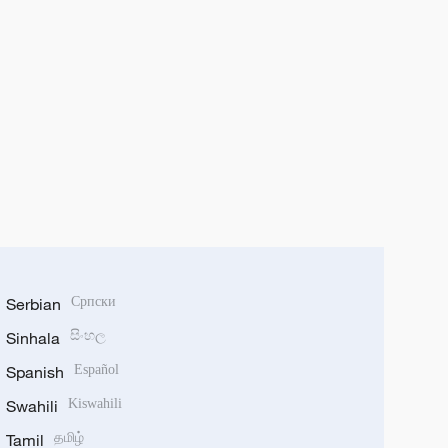
Serbian
Српски
Sinhala
සිංහල
Spanish
Español
Swahili
Kiswahili
Tamil
தமிழ்