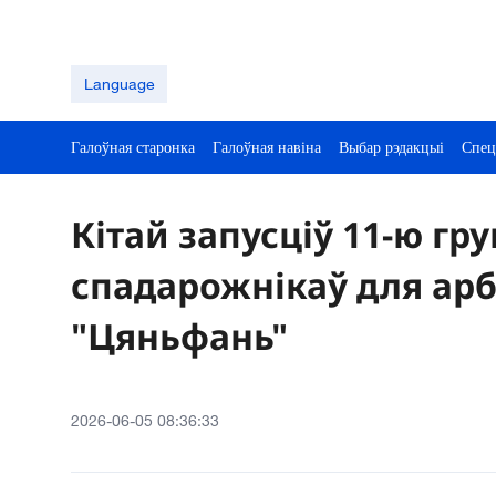
Language
Галоўная старонка
Галоўная навіна
Выбар рэдакцыі
Спец
Кітай запусціў 11-ю гру
спадарожнікаў для арб
"Цяньфань"
2026-06-05 08:36:33