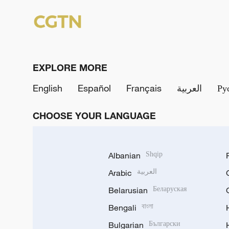
EXPLORE MORE
English
Español
Français
العربية
Ру
CHOOSE YOUR LANGUAGE
Albanian
Shqip
Arabic
العربية
Belarusian
Беларуская
Bengali
বাংলা
Bulgarian
Български