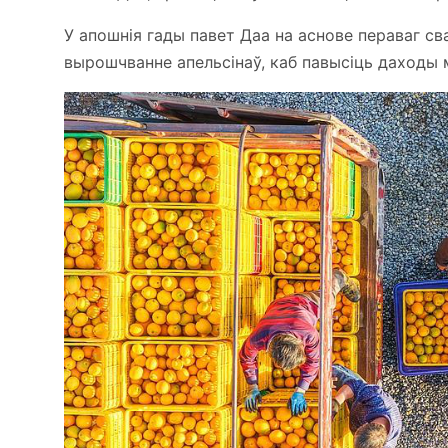
У апошнія гады павет Даа на аснове пераваг с
вырошчванне апельсінаў, каб павысіць даходы 