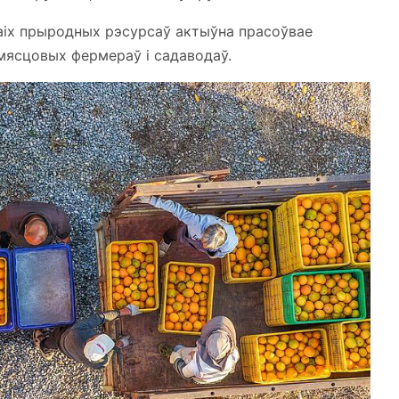
ваіх прыродных рэсурсаў актыўна прасоўвае
мясцовых фермераў і садаводаў.