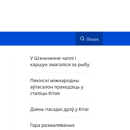
Пошук
У Шэньчжэне чаплі і
каршун змагаліся за рыбу
Пекінскі міжнародны
аўтасалон праходзіць у
сталіцы Кітая
Дзень пасадкі дрэў у Кітаі
Гара размаляваных