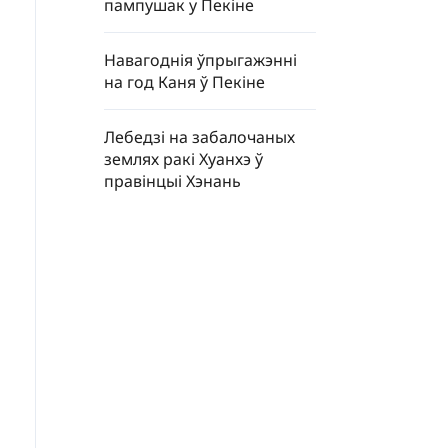
пампушак у Пекіне
Навагоднія ўпрыгажэнні
на год Каня ў Пекіне
Лебедзі на забалочаных
землях ракі Хуанхэ ў
правінцыі Хэнань