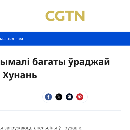
ыяльная тэма
рымалі багаты ўраджай
і Хунань
 загружаюць апельсіны ў грузавік.