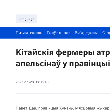
Language
Галоўная старонка
Галоўная навіна
Выбар рэдакцыі
Спец
Кітайскія фермеры ат
апельсінаў у правінцы
2025-11-28 08:05:46
Павет Даа, правінцыя Хунань. Мясцовыя жыхары