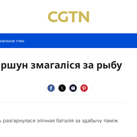
ыяльная тэма
аршун змагаліся за рыбу
разгарнулася эпічная баталія за здабычу паміж