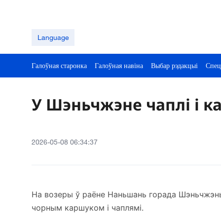
Language
Галоўная старонка
Галоўная навіна
Выбар рэдакцыі
Спец
У Шэньчжэне чаплі і к
2026-05-08 06:34:37
На возеры ў раёне Наньшань горада Шэньчжэнь 
чорным каршуком і чаплямі.