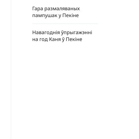
Гара размаляваных
пампушак у Пекіне
Навагоднія ўпрыгажэнні
на год Каня ў Пекіне