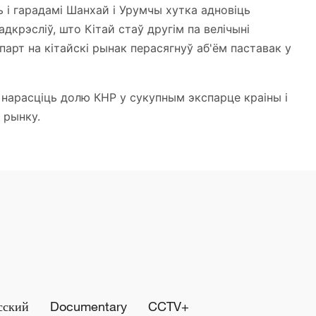
 і гарадамі Шанхай і Урумчы хутка адновіць
дкрэсліў, што Кітай стаў другім па велічыні
парт на кітайскі рынак перасягнуў аб'ём паставак у
 нарасціць долю КНР у сукупным экспарце краіны і
 рынку.
сский
Documentary
CCTV+