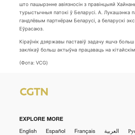
што пашырэнне авіязносін з правінцыяй Хайнань
турыстычныя патокі ў Беларусі. А. Лукашэнка па
гандлёвым партнёрам Беларусі, а беларускі экс
Еўрасаюз.
Кіраўнік дзяржавы паставіў задачу яшчэ больш
заклікаў больш актыўна працаваць на кітайскім
(Фота: VCG)
EXPLORE MORE
English
Español
Français
العربية
Ру