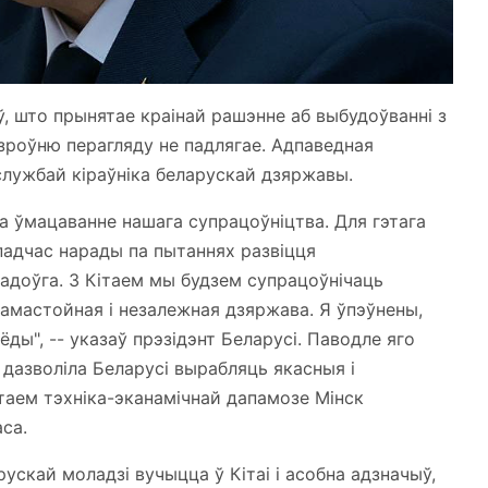
ў, што прынятае краінай рашэнне аб выбудоўванні з
ўзроўню перагляду не падлягае. Адпаведная
службай кіраўніка беларускай дзяржавы.
ва ўмацаванне нашага супрацоўніцтва. Для гэтага
 падчас нарады па пытаннях развіцця
і надоўга. З Кітаем мы будзем супрацоўнічаць
 самастойная і незалежная дзяржава. Я ўпэўнены,
ды", -- указаў прэзідэнт Беларусі. Паводле яго
 дазволіла Беларусі вырабляць якасныя і
ітаем тэхніка-эканамічнай дапамозе Мінск
са.
ускай моладзі вучыцца ў Кітаі і асобна адзначыў,