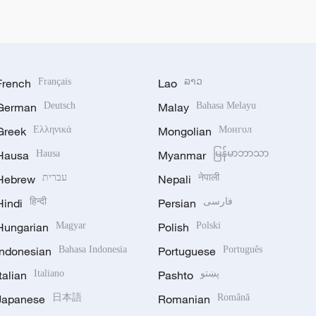
French
Français
Lao
ລາວ
German
Deutsch
Malay
Bahasa Melayu
Greek
Ελληνικά
Mongolian
Монгол
Hausa
Hausa
Myanmar
မြန်မာဘာသာ
Hebrew
עברית
Nepali
नेपाली
Hindi
हिन्दी
Persian
فارسی
Hungarian
Magyar
Polish
Polski
Indonesian
Bahasa Indonesia
Portuguese
Português
Italian
Italiano
Pashto
پښتو
Japanese
日本語
Romanian
Română