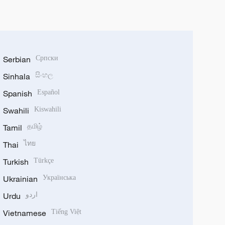
Serbian
Српски
Sinhala
සිංහල
Spanish
Español
Swahili
Kiswahili
Tamil
தமிழ்
Thai
ไทย
Turkish
Türkçe
Ukrainian
Українська
Urdu
اردو
Vietnamese
Tiếng Việt