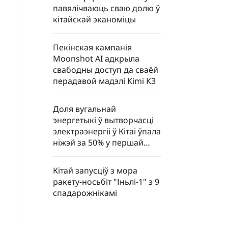
павялічваюць сваю долю ў
кітайскай эканоміцы
Пекінская кампанія
Moonshot AI адкрыла
свабодны доступ да сваёй
перадавой мадэлі Kimi K3
Доля вугальнай
энергетыкі ў вытворчасці
электраэнергіі ў Кітаі ўпала
ніжэй за 50% у першай
палове 2026 года
Кітай запусціў з мора
ракету-носьбіт "Іньлі-1" з 9
спадарожнікамі