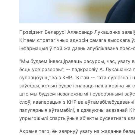
Прэзідэнт Беларусі Аляксандр Лукашэнка заяві
Кітаем стратэгічных адносін самага высокага 
інфармацыя ў той жа дзень апублікавана прэс-
"Мы будзем інвесціраваць рэсурсы, час, увагу 
ёсць усе рэзервы", -- падкрэсліў А. Лукашэнка
супрацоўніцтва з КНР. "Кітай -- гэта сур'ёзна 
заўсёды, колькі будзе існаваць наша краіна як
што мы будзем незалежнымі і суверэннымі заўсё
слоў, кааперацыя з КНР ва аўтамабілебудаванні
папулярныя аўтамабілі, а дзякуючы аказанай К
упрыгожылі спартыўныя аб'екты сусветнага кла
Акрамя таго, ён звярнуў увагу на жаданне белар