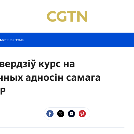
ыяльная тэма
вердзіў курс на
чных адносін самага
НР