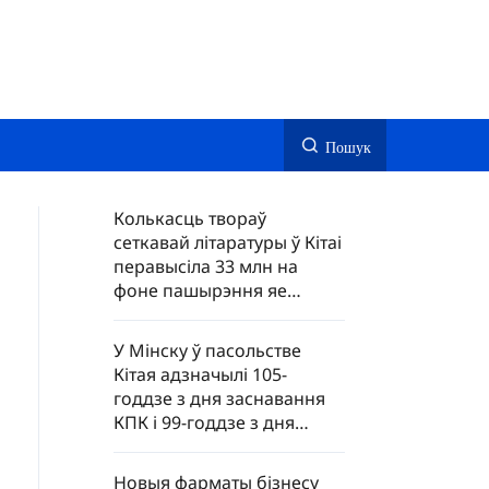
Пошук
Колькасць твораў
сеткавай літаратуры ў Кітаі
перавысіла 33 млн на
фоне пашырэння яе
глабальнага ахопу
У Мінску ў пасольстве
Кітая адзначылі 105-
годдзе з дня заснавання
КПК і 99-годдзе з дня
ўтварэння НВАК
Новыя фарматы бізнесу