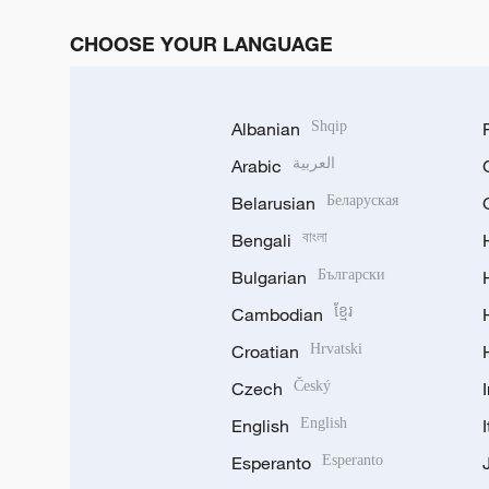
CHOOSE YOUR LANGUAGE
Albanian
Shqip
Arabic
العربية
Belarusian
Беларуская
Bengali
বাংলা
Bulgarian
Български
Cambodian
ខ្មែរ
Croatian
Hrvatski
Czech
Český
English
English
Esperanto
Esperanto