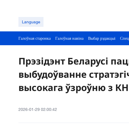
Language
Галоўная старонка
Галоўная навіна
Выбар рэдакцыі
Спец
Прэзідэнт Беларусі пац
выбудоўванне стратэгі
высокага ўзроўню з К
2026-01-29 02:00:42