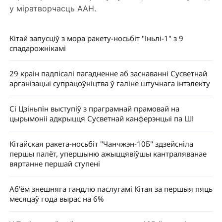
у міратворчасць ААН.
Кітай запусціў з мора ракету-носьбіт "Іньлі-1" з 9
спадарожнікамі
29 краін падпісалі пагадненне аб заснаванні Сусветнай
арганізацыі супрацоўніцтва ў галіне штучнага інтэлекту
Сі Цзіньпін выступіў з праграмнай прамовай на
цырымоніі адкрыцця Сусветнай канферэнцыі па ШІ
Кітайская ракета-носьбіт "Чанчжэн-10Б" здзейсніла
першы палёт, упершыню ажыццявіўшы кантраляванае
вяртанне першай ступені
Аб'ём знешняга гандлю паслугамі Кітая за першыя пяць
месяцаў года вырас на 6%