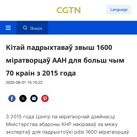
Language
Пошук
Кітай падрыхтаваў звыш 1600
міратворцаў ААН для больш чым
70 краін з 2015 года
2025-08-01 15:10:22
З 2015 года Цэнтр па міратворчай дзейнасці
Міністэрства абароны КНР накіраваў за мяжу
экспертаў для падрыхтоўкі pdsi 1600 міратворцаў