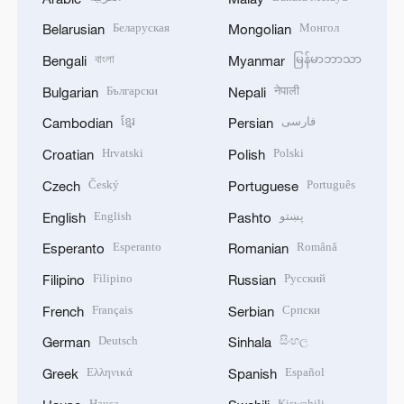
Беларуская
Монгол
Belarusian
Mongolian
বাংলা
မြန်မာဘာသာ
Bengali
Myanmar
Български
नेपाली
Bulgarian
Nepali
ខ្មែរ
فارسی
Cambodian
Persian
Hrvatski
Polski
Croatian
Polish
Český
Português
Czech
Portuguese
English
پښتو
English
Pashto
Esperanto
Română
Esperanto
Romanian
Filipino
Русский
Filipino
Russian
Français
Српски
French
Serbian
Deutsch
සිංහල
German
Sinhala
Ελληνικά
Español
Greek
Spanish
Hausa
Kiswahili