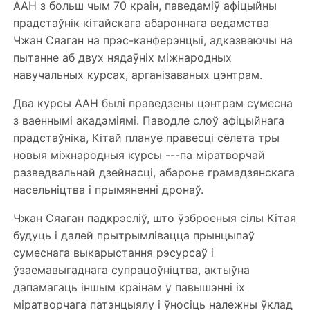
ААН з больш чым 70 краін, паведаміў афіцыйны
прадстаўнік кітайскага абароннага ведамства
Чжан Сяаган на прэс-канферэнцыі, адказваючы на
пытанне аб двух нядаўніх міжнародных
навучальных курсах, арганізаваных цэнтрам.
Два курсы ААН былі праведзены цэнтрам сумесна
з ваеннымі акадэміямі. Паводле слоў афіцыйнага
прадстаўніка, Кітай плануе правесці сёлета тры
новыя міжнародныя курсы ---па міратворчай
разведвальнай дзейнасці, абароне грамадзянскага
насельніцтва і прымяненні дронаў.
Чжан Сяаган падкрэсліў, што ўзброеныя сілы Кітая
будуць і далей прытрымлівацца прынцыпаў
сумеснага выкарыстання рэсурсаў і
ўзаемавыгаднага супрацоўніцтва, актыўна
дапамагаць іншым краінам у павышэнні іх
міратворчага патэнцыялу і ўносіць належны ўклад