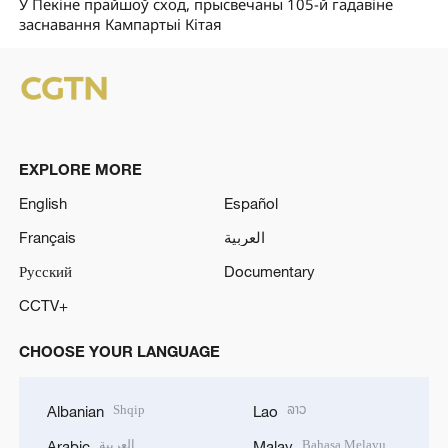
У Пекіне прайшоў сход, прысвечаны 105-й гадавіне
заснавання Кампартыі Кітая
EXPLORE MORE
English
Español
Français
العربية
Русский
Documentary
CCTV+
CHOOSE YOUR LANGUAGE
Shqip
ລາວ
Albanian
Lao
العربية
Bahasa Melayu
Arabic
Malay