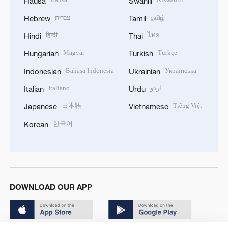
Hausa
Swahili
עברית
தமிழ்
Hebrew
Tamil
हिन्दी
ไทย
Hindi
Thai
Magyar
Türkçe
Hungarian
Turkish
Bahasa Indonesia
Українська
Indonesian
Ukrainian
Italiano
اردو
Italian
Urdu
日本語
Tiếng Việt
Japanese
Vietnamese
한국어
Korean
DOWNLOAD OUR APP