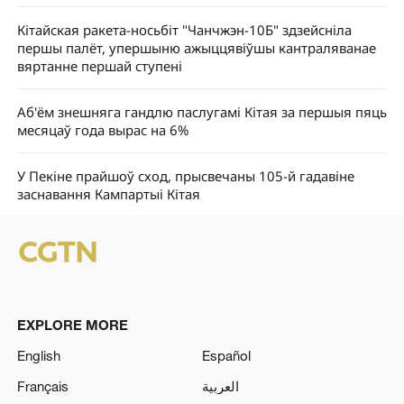
Кітайская ракета-носьбіт "Чанчжэн-10Б" здзейсніла
першы палёт, упершыню ажыццявіўшы кантраляванае
вяртанне першай ступені
Аб'ём знешняга гандлю паслугамі Кітая за першыя пяць
месяцаў года вырас на 6%
У Пекіне прайшоў сход, прысвечаны 105-й гадавіне
заснавання Кампартыі Кітая
EXPLORE MORE
English
Español
Français
العربية