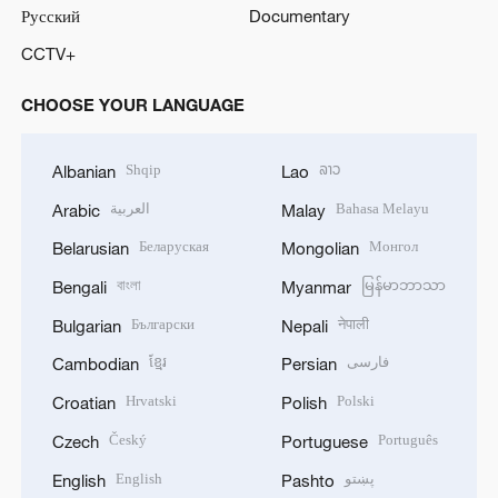
Русский
Documentary
CCTV+
CHOOSE YOUR LANGUAGE
Shqip
ລາວ
Albanian
Lao
العربية
Bahasa Melayu
Arabic
Malay
Беларуская
Монгол
Belarusian
Mongolian
বাংলা
မြန်မာဘာသာ
Bengali
Myanmar
Български
नेपाली
Bulgarian
Nepali
ខ្មែរ
فارسی
Cambodian
Persian
Hrvatski
Polski
Croatian
Polish
Český
Português
Czech
Portuguese
English
پښتو
English
Pashto