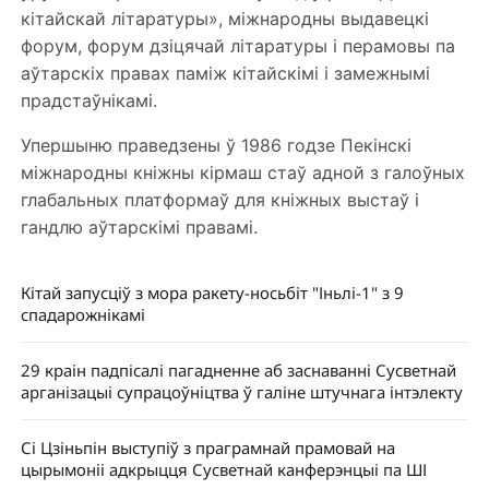
кітайскай літаратуры», міжнародны выдавецкі
форум, форум дзіцячай літаратуры і перамовы па
аўтарскіх правах паміж кітайскімі і замежнымі
прадстаўнікамі.
Упершыню праведзены ў 1986 годзе Пекінскі
міжнародны кніжны кірмаш стаў адной з галоўных
глабальных платформаў для кніжных выстаў і
гандлю аўтарскімі правамі.
Кітай запусціў з мора ракету-носьбіт "Іньлі-1" з 9
спадарожнікамі
29 краін падпісалі пагадненне аб заснаванні Сусветнай
арганізацыі супрацоўніцтва ў галіне штучнага інтэлекту
Сі Цзіньпін выступіў з праграмнай прамовай на
цырымоніі адкрыцця Сусветнай канферэнцыі па ШІ