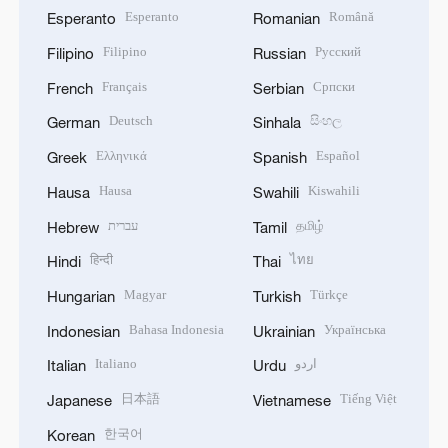
Esperanto
Română
Esperanto
Romanian
Filipino
Русский
Filipino
Russian
Français
Српски
French
Serbian
Deutsch
සිංහල
German
Sinhala
Ελληνικά
Español
Greek
Spanish
Hausa
Kiswahili
Hausa
Swahili
עברית
தமிழ்
Hebrew
Tamil
हिन्दी
ไทย
Hindi
Thai
Magyar
Türkçe
Hungarian
Turkish
Bahasa Indonesia
Українська
Indonesian
Ukrainian
Italiano
اردو
Italian
Urdu
日本語
Tiếng Việt
Japanese
Vietnamese
한국어
Korean