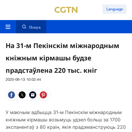
Language
Пошук
На 31-м Пекінскім міжнародным
кніжным кірмашы будзе
прадстаўлена 220 тыс. кніг
2025-06-13 10:02:44
У маючым адбыцца 31-м Пекінскім міжнародным
кніжным кірмашы возьмуць удзел больш за 1700
экспанентаў з 80 краін, якія прадэманструюць 220