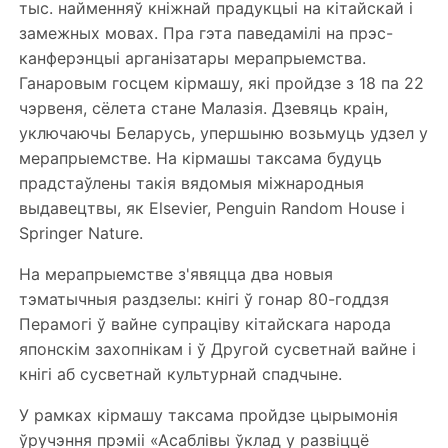
тыс. найменняў кніжнай прадукцыі на кітайскай і
замежных мовах. Пра гэта паведамілі на прэс-
канферэнцыі арганізатары мерапрыемства.
Ганаровым госцем кірмашу, які пройдзе з 18 па 22
чэрвеня, сёлета стане Малазія. Дзевяць краін,
уключаючы Беларусь, упершыню возьмуць удзел у
мерапрыемстве. На кірмашы таксама будуць
прадстаўлены такія вядомыя міжнародныя
выдавецтвы, як Elsevier, Penguin Random House і
Springer Nature.
На мерапрыемстве з'явяцца два новыя
тэматычныя раздзелы: кнігі ў гонар 80-годдзя
Перамогі ў вайне супраціву кітайскага народа
японскім захопнікам і ў Другой сусветнай вайне і
кнігі аб сусветнай культурнай спадчыне.
У рамках кірмашу таксама пройдзе цырымонія
ўручэння прэміі «Асаблівы ўклад у развіццё