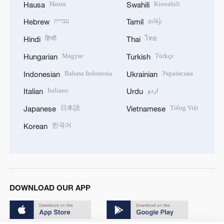
Hausa
Kiswahili
Hausa
Swahili
עברית
தமிழ்
Hebrew
Tamil
हिन्दी
ไทย
Hindi
Thai
Magyar
Türkçe
Hungarian
Turkish
Bahasa Indonesia
Українська
Indonesian
Ukrainian
Italiano
اردو
Italian
Urdu
日本語
Tiếng Việt
Japanese
Vietnamese
한국어
Korean
DOWNLOAD OUR APP