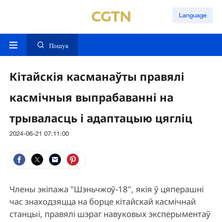
Language
Пошук
Кітайскія касманаўты правялі
касмічныя выпрабаванні на
трываласць і адаптацыю цягліц
2024-06-21 07:11:00
Члены экіпажа "Шэньчжоў-18", якія ў цяперашні
час знаходзяцца на борце кітайскай касмічнай
станцыі, правялі шэраг навуковых эксперыментаў