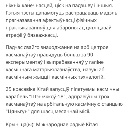
ніжніх канечнасцей, ціск на падэшву і іншыя.
Гэтыя тэсты дапамогуць распрацаваць мадэль
прагназавання эфектыўнасці фізічных
практыкаванняў для абароны ад цягліцавай
атрафіі ў бязважкасці.
Падчас свайго знаходжання на арбіце трое
касманаўтаў правядуць больш за 90
эксперыментаў і выпрабаванняў у галіне
касмічнага матэрыялазнаўства, навукі аб
касмічным жыцці і касмічных тэхналогій.
25 красавіка Кітай запусціў пілатуемы касмічны
карабель "Шэньчжоў-18", адправіўшы трох
касманаўтаў на арбітальную касмічную станцыю
"Цяньгун" для шасцімесячнай місіі.
Крыні ца(ы): Міжнароднае радыё Кітая