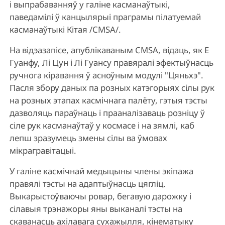
і выпрабаванняў у галіне касманаўтыкі,
паведамілі ў канцылярыі праграмы пілатуемай
касманаўтыкі Кітая /CMSA/.
На відэазапісе, апублікаваным CMSA, відаць, як Е
Гуанфу, Лі Цун і Лі Гуансу правяралі эфектыўнасць
ручнога кіравання ў асноўным модулі "Цяньхэ".
Пасля збору даных па розных катэгорыях сілы рук
на розных этапах касмічнага палёту, гэтыя тэсты
дазволяць параўнаць і прааналізаваць розніцу ў
сіле рук касманаўтаў у космасе і на зямлі, каб
лепш зразумець змены сілы ва ўмовах
мікрагравітацыі.
У галіне касмічнай медыцыны члены экіпажа
правялі тэсты на адаптыўнасць цягліц.
Выкарыстоўваючы ровар, бегавую дарожку і
сілавыя трэнажоры яны выканалі тэсты на
скаванасць ахілавага сухажылля, кінематыку