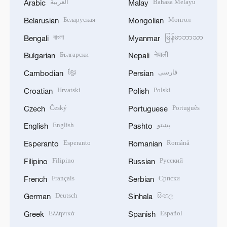
العربية
Bahasa Melayu
Arabic
Malay
Беларуская
Монгол
Belarusian
Mongolian
বাংলা
မြန်မာဘာသာ
Bengali
Myanmar
Български
नेपाली
Bulgarian
Nepali
ខ្មែរ
فارسی
Cambodian
Persian
Hrvatski
Polski
Croatian
Polish
Český
Português
Czech
Portuguese
English
پښتو
English
Pashto
Esperanto
Română
Esperanto
Romanian
Filipino
Русский
Filipino
Russian
Français
Српски
French
Serbian
Deutsch
සිංහල
German
Sinhala
Ελληνικά
Español
Greek
Spanish