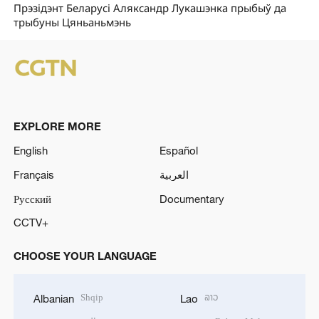
Прэзідэнт Беларусі Аляксандр Лукашэнка прыбыў да
трыбуны Цяньаньмэнь
EXPLORE MORE
English
Español
Français
العربية
Русский
Documentary
CCTV+
CHOOSE YOUR LANGUAGE
Shqip
ລາວ
Albanian
Lao